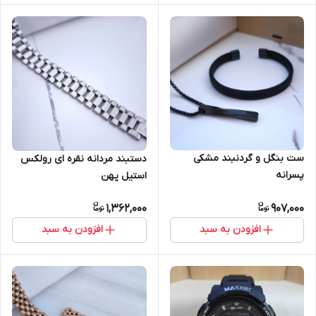
ست بنگل و گردنبند مشکی
دستبند مردانه نقره ای رولکس
پسرانه
استیل پهن
1,362,000
907,000
افزودن به سبد
افزودن به سبد