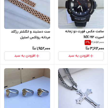
ساعت مکس فورت دو زمانه
ست دستبند و انگشتر رزگلد
اسپرت MX 1912
مردانه رولکس استیل
3,752,000
3
%
1,952,000
3,612,000
افزودن به سبد
افزودن به سبد