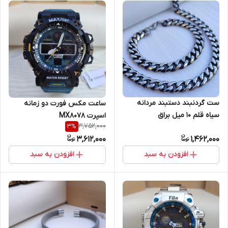
ست گردنبند دستبند مردانه
ساعت مکس فورت دو زمانه
سیاه قلم ۱۰ میل براق
اسپرت MX8078
3,752,000
3
%
3,612,000
1,462,000
افزودن به سبد
افزودن به سبد