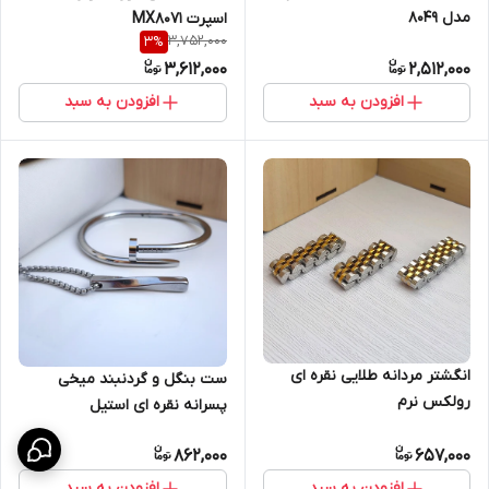
مدل 8049
اسپرت MX8071
3,752,000
3
%
3,612,000
2,512,000
افزودن به سبد
افزودن به سبد
انگشتر مردانه طلایی نقره ای
ست بنگل و گردنبند میخی
رولکس نرم
پسرانه نقره ای استیل
862,000
657,000
افزودن به سبد
افزودن به سبد