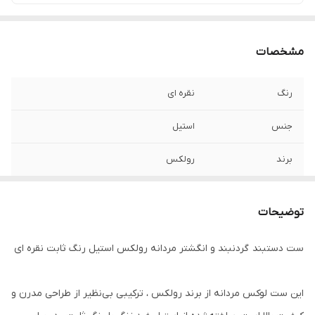
مشخصات
رنگ
نقره ای
جنس
استیل
برند
رولکس
طول زنجیر گردنبند
۶۰ سانتی متر
توضیحات
طول دستبند
۲۱ سانتیمتر
ست دستبند گردنبند و انگشتر مردانه رولکس استیل رنگ ثابت نقره ای
سایز انگشتر
دارای سایز بندی
دوام
رنگ ثابت
این ست لوکس مردانه از برند رولکس ، ترکیبی بی‌نظیر از طراحی مدرن و