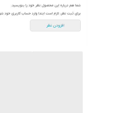
زنجیر کارتیر مردانه استیل
شما هم درباره این محصول نظر خود را بنویسید.
برای ثبت نظر، لازم است ابتدا وارد حساب کاربری خود شو
اگه دنبال یه اکسسوری مردانه خاص یا یک هدیه مردانه
همین حالا سفارش بده و استایل خودت یا عزیزانت رو خا
افزودن نظر