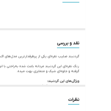
عرض زنجیر
طول پلاک
سایر
دوام
نقد و بررسی
گردنبند صلیب نقره‌ای یکی از پرطرفدارترین مدل‌های
رنگ نقره‌ای این گردنبند مردانه باعث شده به‌راحتی با 
گرفته و جلوه‌ای شیک و متمایزی بهت میده.
ویژگی‌های این گردنبند:
زنجیر و پلاک استیل رنگ ثابت
رنگ نقره ای با جلوه براق
طراحی صلیب ساده و خاص
نظرات
مناسب استفاده روزمره
ضد حساسیت و مقاوم
انتخابی عالی برای هدیه مردانه