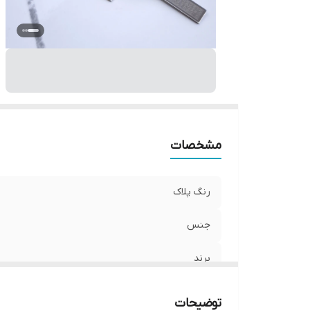
ط
سا
دو
مشخصات
رنگ پلاک
جنس
برند
طول زنجیر
توضیحات