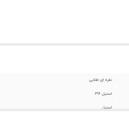
ول پلاک
:
۵ سانتیمتر
یر
:
زنجیر قابل کوتاه شدن
ام
:
رنگ ثابت
نقره ای طلایی
استیل 316
استیل
۶۰ سانتی متر