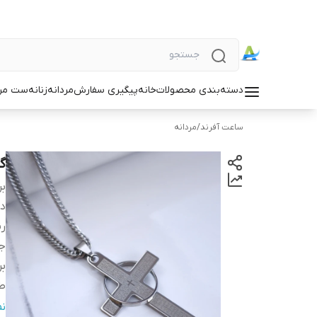
دسته‌بندی محصولات
خانه
پیگیری سفارش
مردانه
زنانه
ست مردا
ساعت آفرند
/
مردانه
گر
بر
دس
رن
ج
بر
طو
عر
ن