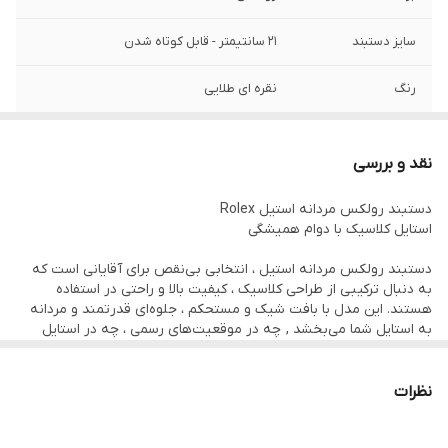
سایز دستبند
۲۱ سانتیمتر - قابل کوتاه شدن
رنگ
نقره ای طلایی
دوام
رنگ ثابت
نقد و بررسی
قفل دستبند
کتابی
دستبند رولکس مردانه استیل Rolex
استایل کلاسیک با دوام همیشگی
جنس
استیل ۳۱۶
دستبند رولکس مردانه استیل ، انتخابی بی‌نقص برای آقایانی است که
سایر
قابل شستشو
به دنبال ترکیبی از طراحی کلاسیک ، کیفیت بالا و راحتی در استفاده
هستند. این مدل با بافت شیک و مستحکم ، جلوه‌ای قدرتمند و مردانه
به استایل شما می‌بخشد , چه در موقعیت‌های رسمی ، چه در استایل
روزمره.
✨ ویژگی‌های کلیدی:
نظرات
جنس استیل ضد زنگ: