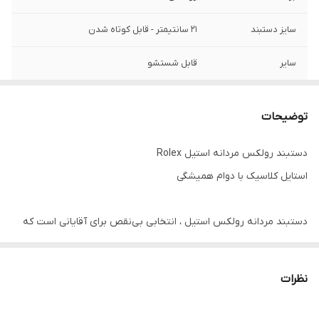
سایز دستبند
۲۱ سانتیمتر - قابل کوتاه شدن
سایر
قابل شستشو
رنگ
طلایی نقره ای
توضیحات
دوام
رنگ ثابت
دستبند رولکس مردانه استیل Rolex
قفل دستبند
کتابی
استایل کلاسیک با دوام همیشگی
جنس
استیل ۳۱۶
دستبند مردانه رولکس استیل ، انتخابی بی‌نقص برای آقایانی است که
به دنبال ترکیبی از طراحی کلاسیک ، کیفیت بالا و راحتی در استفاده
هستند. این مدل با بافت شیک و مستحکم ، جلوه‌ای قدرتمند و مردانه
نظرات
به استایل شما می‌بخشد , چه در موقعیت‌های رسمی ، چه در استایل
روزمره.