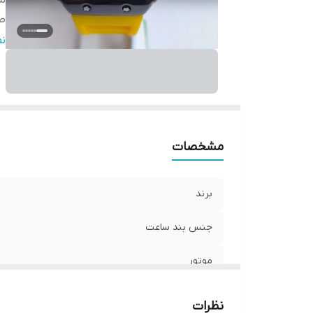
مو
ص
سا
ن
ش
تق
ق
قط
ق
مشخصات
برند
جنس بند ساعت
موتور
صفحه
نظرات