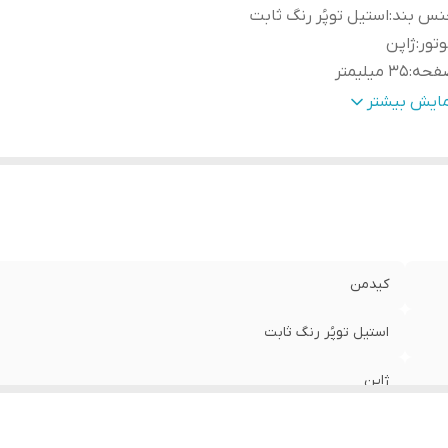
نس بند
:
استیل توپُر رنگ ثابت
تور
:
ژاپن
فحه
:
۳۵ میلیمتر
یشه
:
مقاوم برابر خش
مایش بیشتر
ر فریم
:
۴۵ میلیمتر
نگ صفحه
:
سفید
ویم و تاریخ
:
روز شمار
یر
:
ساعت ضداب در حد شستن دست
فل
:
متصل
س دستبند و انگشتر
:
استیل رنگ ثابت - قابل تنظیم سایز
کیدمن
ول دستبند
:
۲۱ سانتیمتر
استیل توپُر رنگ ثابت
ژاپن
۳۵ میلیمتر