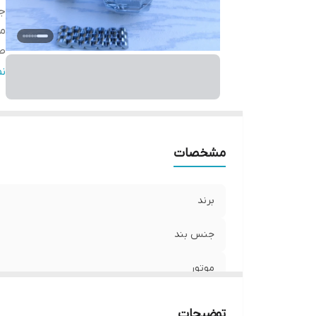
ج
مو
ص
ش
ن
قط
ر
تق
سا
مشخصات
ق
جن
برند
ط
جنس بند
موتور
صفحه
توضیحات