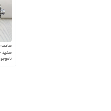
ساعت مر
سفید +
ناموجود