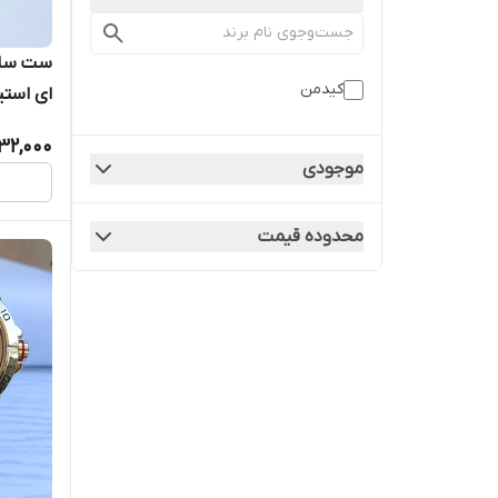
ست ساعت
کیدمن
ای است
32,000
موجودی
محدوده قیمت