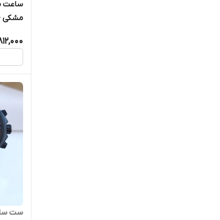
ساعت مر
مشکی +
812,000
ست ساعت