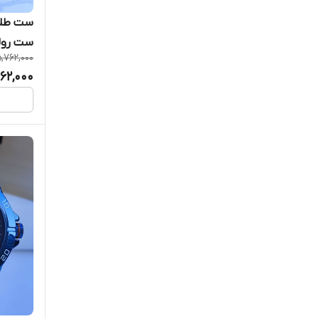
ست طلا
ست رو
,762,000
662,000