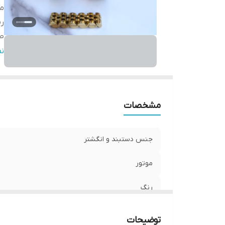
مو
ر
ص
قط
ن
تق
ق
ش
مشخصات
سا
جنس دستبند و انگشتر
موتور
رنگ
صفحه
توضیحات