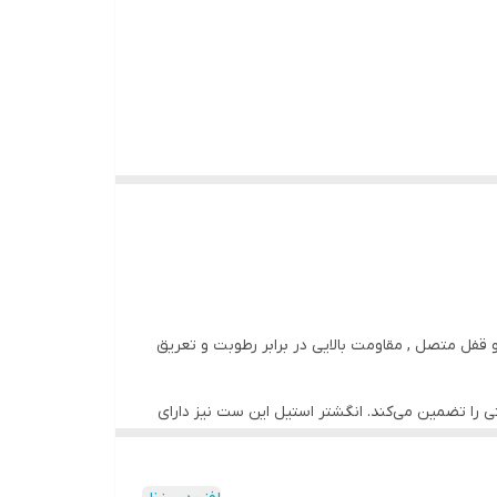
 و قفل متصل , مقاومت بالایی در برابر رطوبت و تعریق
منی و راحتی را تضمین می‌کند. انگشتر استیل این ست نیز دارای
یا هدیه لوکس برای آقایان است. رنگ مشکی این ست