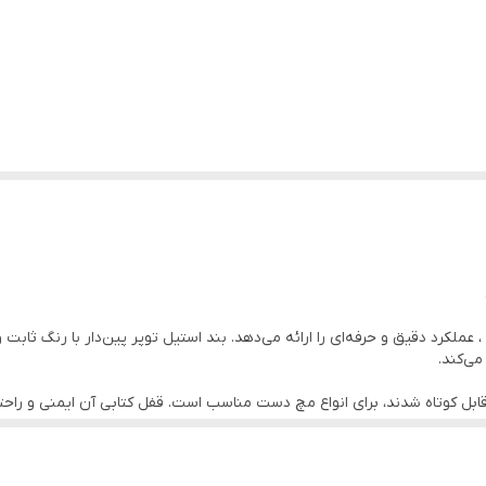
۴۰ میلیمتر
روز شمار
متصل
و اندازه گیری کنید توسط متر یا خطکش.
مقاوم در برابر خش
ساعت ضداب در حد شستشوی دست - دستبند قابل تغییر سایز
عملکرد دقیق و حرفه‌ای را ارائه می‌دهد. بند استیل توپر پین‌دار با رنگ ثابت
می‌کند.
 سانتی‌متر و بند پین‌دار قابل کوتاه شدند، برای انواع مچ دست مناسب است. قفل کتابی آن ای
‌بخشد.
د و انتخابی عالی برای کادو تولد مردانه ، هدیه سالگرد ازدواج ، روز مرد 