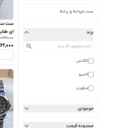
ست مردانه و زنانه
ست ساعت
ای طلای
برند
4,762,000
662,000
الگانس
کاسیو
لدفورت
موجودی
محدوده قیمت