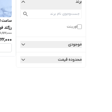
برند
ساعت او
اورینت
رزگلد فو
6,922,000
322,000
موجودی
محدوده قیمت