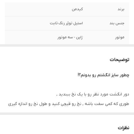
برند
کیدمن
جنس بند
استیل توپُر رنگ ثابت
موتور
ژاپن - سه موتور
صفحه
۴۴ میلیمتر
توضیحات
شیشه
مقاوم برابر خش
چطور سایز انگشتم رو بدونم؟!
قطر فریم
۴۸ میلیمتر
رنگ صفحه
تیره
دور انگشت مورد نظر رو با یک نخ ببندید ,
طوری که کمی سفت باشه , نخ رو قیچی کنید و طول نخ رو اندازه گیری
تقویم و تاریخ
روز شمار - ایام هفته - ۲۴ ساعت شبانه روز
کنید توسط متر یا خطکش.
سایر
ساعت ضداب در حد شستن دست
نظرات
اگه طول نخ ۵.۷ تا ۶.۱ باشه سایز انگشتر میشه ۸