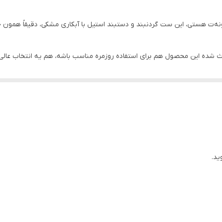
استیل ۳۱۶
‌ت هستی، این ست گردنبند و دستبند استیل با آبکاری مشکی، دقیقاً همون چ
قابل شستشو - استفاده روزمره
ث شده این محصول هم برای استفاده روزمره مناسب باشه، هم یه انتخاب عالی 
فری سایز
طوطی
رنگ ثابت
ید.