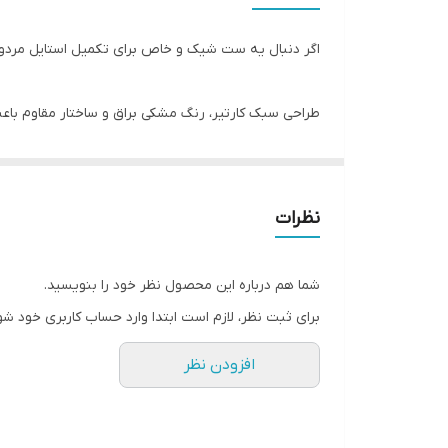
برند
اگر دنبال یه ست شیک و خاص برای تکمیل استایل مردونه
سایر
طراحی سبک کارتیر، رنگ مشکی براق و ساختار مقاوم باع
سایز دستبند
نوع قفل
ویژگی‌های برجسته:
دوام
نظرات
- ساخته‌شده از استیل ضد زنگ با آبکاری باکیفیت
شما هم درباره این محصول نظر خود را بنویسید.
- رنگ ثابت و مقاوم در برابر تعریق و شست‌وشو
برای ثبت نظر، لازم است ابتدا وارد حساب کاربری خود شو
افزودن نظر
- ضد حساسیت و سازگار با انواع پوست
- طراحی اسپرت و قابل استفاده برای نوجوان و جوان