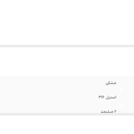
یر
:
قابل شستشو - استفاده روزمره
یز دستبند
:
فری سایز
ع قفل
:
طوطی
ام
:
رنگ ثابت
مشکی
استیل 316
۲ میلیمتر
۶۰ سانتیمتر