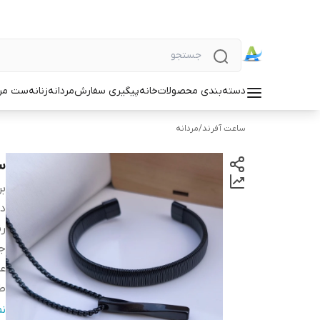
دسته‌بندی محصولات
خانه
پیگیری سفارش
مردانه
زنانه
ست مردا
ساعت آفرند
/
مردانه
س
بر
دس
ر
ج
عر
طو
بر
ن