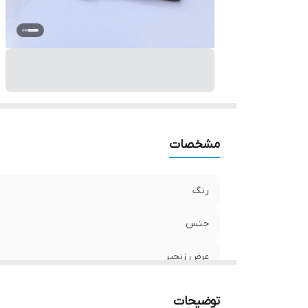
سا
سا
نو
دو
مشخصات
رنگ
جنس
عرض زنجیر
طول زنجیر گردنبند
توضیحات