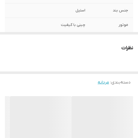
جنس بند
استیل
موتور
چینی با کیفیت
صفحه
گرد ۳.۳ میلیمتر
نظرات
شیشه
مقاوم برابر خش
رنگ صفحه
آبی
دسته‌بندی
:
مردانه
سایر
ضداب در حد شستشوی دست
تقویم و تاریخ
روز شمار
قفل
کلپیسی