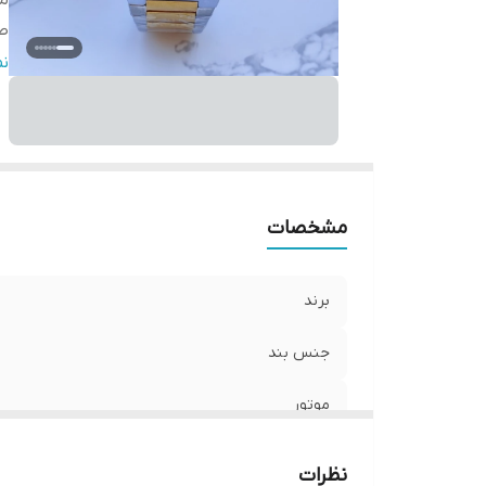
مو
ص
قط
ن
ر
سا
ش
ع
تق
مشخصات
با
ق
برند
جنس بند
موتور
صفحه
نظرات