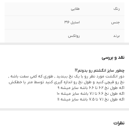
رنگ
طلایی
جنس
استیل 316
برند
رولکس
طول دستبند
۲۱ سانتیمتر
نقد و بررسی
طول زنجیر گردنبند
۶۰ سانتی متر
چطور سایز انگشتم رو بدونم؟!
دور انگشت مورد نظر رو با یک نخ ببندید , طوری که کمی سفت باشه ,
سایز انگشتر
دارای سایز بندی
نخ رو قیچی کنید و طول نخ رو اندازه گیری کنید توسط متر یا خطکش.
اگه طول نخ ۶.۲ تا ۶.۶ باشه سایز میشه ۹
سایر
دستبند قابل تنظیم سایز
اگه طول نخ ۶.۶ تا ۷.۱ باشه سایز میشه ۱۰
اگه طول نخ ۷.۱ تا ۷.۵ باشه سایز میشه ۱۱
دوام
رنگ ثابت
نظرات