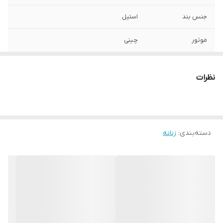
جنس بند
استیل
موتور
چینی
قطر صفحه
۲۰ میلیمتر
نظرات
رنگ صفحه
سورمه ای
قطر فریم
۲۲ میلیمتر
دسته‌بندی
:
زنانه
سایر
ضداب در حد شستشو دست
عرض بند
۱۲ میلیمتر
قفل
متصل کلید دار
شیشه
مقاوم برابر خش