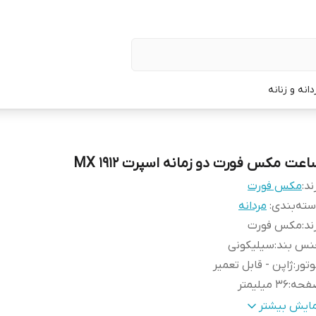
نه و زنانه
اعت مکس فورت دو زمانه اسپرت MX 1912
ند:
مکس فورت
ته‌بندی
:
مردانه
ند
:
مکس فورت
نس بند
:
سیلیکونی
تور
:
ژاپن - قابل تعمیر
فحه
:
۳۶ میلیمتر
یر
:
ضداب ۱۰۰ درصدی - دیجیتالی عقربه ای - جعبه شرکتی
مایش بیشتر