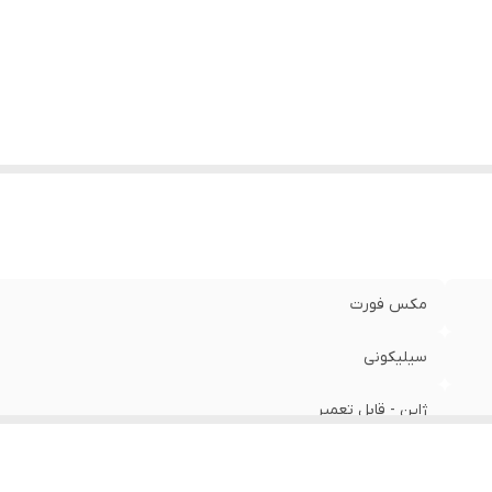
یشه
:
مقاوم برابر خش
فل
:
متصل
ریخ و تقویم
:
فول تایم
مکس فورت
سیلیکونی
ژاپن - قابل تعمیر
۳۶ میلیمتر