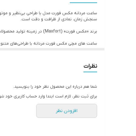
سایر
ساعت مردانه مکس فورت مدل با طراحی بی‌نظیر و موتور ژاپن
سنجش زمان، نمادی از ظرافت و دقت است.
شیشه
برند «مکس فورت» (Maxfort) در زمینه تولید محصولات متنوعی فعالیت دارد که شامل ساعت‌های مچی و باتری‌های با کیفیت می‌شود.
قفل
ساعت‌ های مچی مکس فورت مردانه با طراحی‌های متنوع 
تاریخ و تقویم
ساعت مردانه مکس فورت
نظرات
با مکانیسم ساعت‌سازی دقیق ژاپنی ، از عملکرد بی‌عیب 
همراه همیشگی شما باشد.
قابلیت ضدآب بودن تا عمق 50 متر، این ساعت را به انتخابی ایده‌آل برای فعالیت‌های آبی و استفاده در شرایط مختلف تبدیل می‌کند که در هر شرایطی، همراه همیشگی شما خواهد بود.
شما هم درباره این محصول نظر خود را بنویسید.
برای ثبت نظر، لازم است ابتدا وارد حساب کاربری خود شو
این ساعت مردانه دو زمانه ، انتخابی بی‌نظیر برای افرا
ماندگار را در کنار یک استایل جدید و جذاب تجربه کنید.
افزودن نظر
امکانات :
دو زمانه : نمایش هم‌زمان دو منطقه زمانی، ایده‌آل برای 