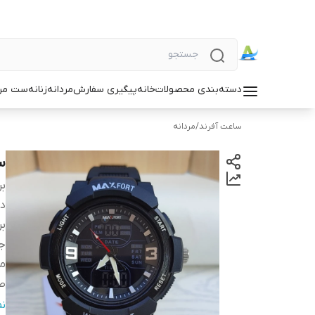
دسته‌بندی محصولات
خانه
پیگیری سفارش
مردانه
زنانه
ست مردا
ساعت آفرند
/
مردانه
س
بر
دس
بر
ج
مو
ص
سا
ن