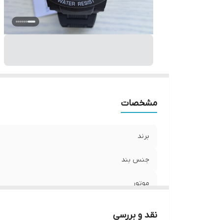
ش
ق
تا
مشخصات
برند
جنس بند
موتور
صفحه
نقد و بررسی