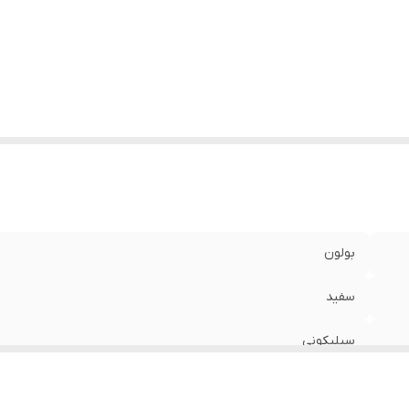
بولون
سفید
سیلیکونی