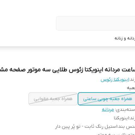
نه و زنانه
اعت مردانه اینویکتا زئوس طلایی سه موتور صفحه مش
ند:
اینویکتا زئوس
عبه
همراه جعبه چوبی ساعتی
همراه جعبه مقوایی
ته‌بندی
:
مردانه
ند
:
اینویکتا
نس بند
:
استیل رنگ ثابت - تو پُر پین دار