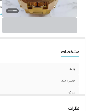
مو
ص
قط
ن
ر
ع
سا
و
ش
مشخصات
تق
ق
برند
جنس بند
موتور
صفحه
نظرات