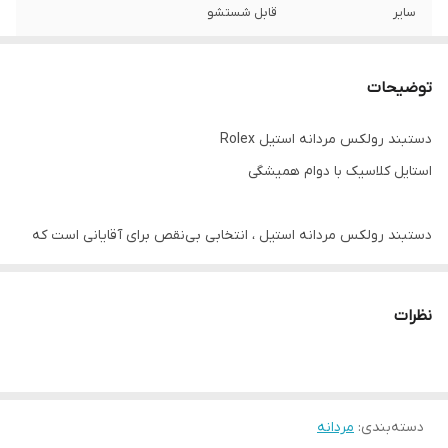
سایر
قابل شستشو
رنگ
نقره ای
توضیحات
قفل
کتابی
دستبند رولکس مردانه استیل Rolex
دوام
رنگ ثابت
استایل کلاسیک با دوام همیشگی
جنس
استیل ۳۱۶
دستبند رولکس مردانه استیل ، انتخابی بی‌نقص برای آقایانی است که
به دنبال ترکیبی از طراحی کلاسیک ، کیفیت بالا و راحتی در استفاده
هستند. این مدل با بافت شیک و مستحکم ، جلوه‌ای قدرتمند و مردانه
نظرات
به استایل شما می‌بخشد , چه در موقعیت‌های رسمی ، چه در استایل
روزمره.
دسته‌بندی
:
✨ ویژگی‌های کلیدی:
مردانه