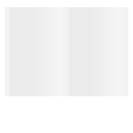
جنس استیل ضد زنگ:
مقاوم در برابر رطوبت و تعریق
رنگ ثابت و قابل شستشو:
بدون تغییر رنگ در استفاده طولانی‌مدت
قابل کوتاه شدن:
امکان تنظیم سایز با مچ دست
قفل کتابی ایمن :
باز و بسته شدن آسان اما محکم
طراحی کلاسیک رولکس :