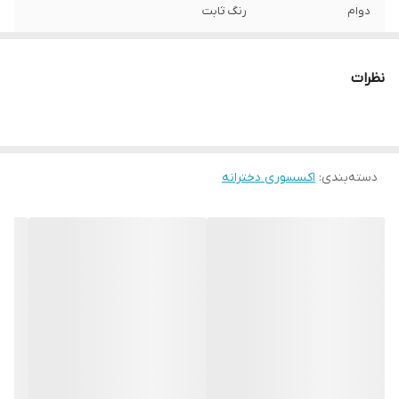
دوام
رنگ ثابت
سایز
فری سایز
نظرات
مدل گوشواره
حلقه ای
طرح
لوزی
دسته‌بندی
:
اکسسوری دخترانه
سایر
قابل شستشو