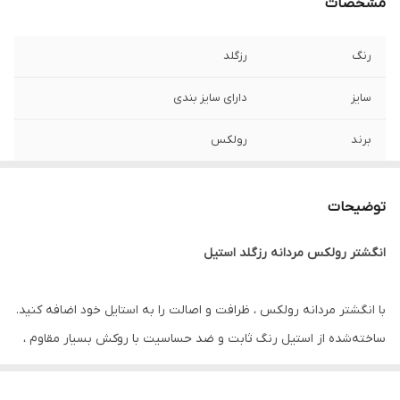
مشخصات
رنگ
رزگلد
سایز
دارای سایز بندی
برند
رولکس
جنس
استیل
توضیحات
دوام
رنگ ثابت
انگشتر رولکس مردانه رزگلد استیل
سایر
قابل شستشو
با انگشتر مردانه رولکس ، ظرافت و اصالت را به استایل خود اضافه کنید.
ساخته‌شده از استیل رنگ ثابت و ضد حساسیت با روکش بسیار مقاوم ،
این انگشتر مردانه شیک و خاص در برابر رطوبت، تعریق و شستشو کاملاً
مقاوم بوده و رنگ آن در طول زمان تغییر نخواهد کرد.