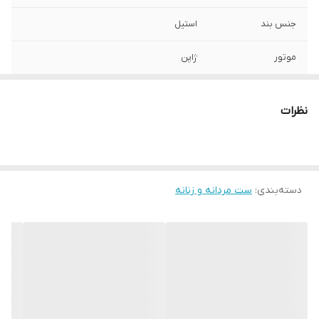
جنس بند
استیل
موتور
ژاپن
صفحه
مردانه ۳۳ میلیمتر - زنانه 25 میلیمتر
نظرات
رنگ صفحه
قرمز دور مشکی
شیشه
مقاوم برابر خش
دسته‌بندی
:
ست مردانه و زنانه
قفل
رولکس تاج دار
سایر
ضداب در حد شستشوی دست
تقویم و تاریخ
روز شمار