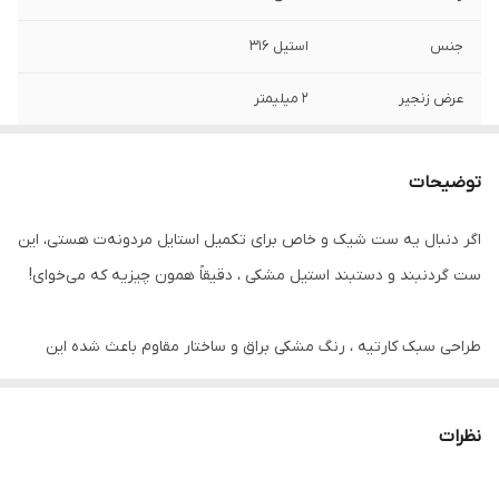
جنس
استیل 316
عرض زنجیر
۲ میلیمتر
طول زنجیر گردنبند
۶۰ سانتیمتر
توضیحات
برند
استیل ۳۱۶
اگر دنبال یه ست شیک و خاص برای تکمیل استایل مردونه‌ت هستی، این
سایر
قابل شستشو - استفاده روزمره
ست گردنبند و دستبند استیل مشکی ، دقیقاً همون چیزیه که می‌خوای!
سایز دستبند
فری سایز
طراحی سبک کارتیه ، رنگ مشکی براق و ساختار مقاوم باعث شده این
نوع قفل
طوطی
محصول هم برای استفاده روزمره مناسب باشه، هم یه انتخاب عالی برای
دوام
رنگ ثابت
هدیه به دوست یا عزیزانتون.
نظرات
ویژگی‌های برجسته: