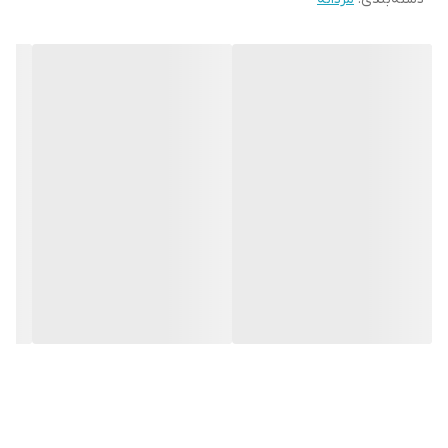
بدون نیاز به تنظیم خاص، راحت و ایمن روی دست قرار گیرد. همچنین
این دستبند بافت حصیری ، جلوه‌ای خاص و متفاوت به این بنگل
بخشیده و آن را به گزینه‌ای عالی برای کادو تولد مردانه ، سالگرد یا
استفاده شخصی تبدیل کرده است.
🔆 ویژگی‌ها :
جنس: استیل ضد زنگ با رنگ ثابت
رنگ: نقره ای
طراحی: بافت حصیری مدرن
سایز: فری‌سایز (مناسب برای انواع مچ)
دوام : قابلیت شستشو بدون تغییر رنگ مناسب برای استایل رسمی،
اسپرت و روزمره بسته‌بندی مناسب هدیه