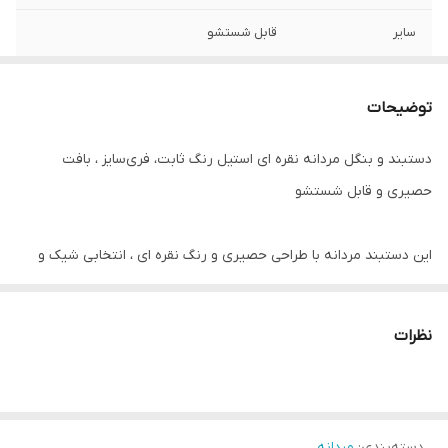
سایر
قابل شستشو
رنگ
نقره ای
توضیحات
دوام
رنگ ثابت
دستبند و بنگل مردانه نقره ای استیل رنگ ثابت، فری‌سایز ، بافت
جنس
استیل ۳۱۶
حصیری و قابل شستشو
این دستبند مردانه با طراحی حصیری و رنگ نقره ای ، انتخابی شیک و
خاص برای آقایانی‌ست که به استایل مدرن و لوکس علاقه‌مندند.
ساخته‌شده از استیل ضد زنگ با رنگ ثابت ، این اکسسوری مردانه شیک
نظرات
در برابر تعریق ، رطوبت و شستشو مقاوم بوده و در استفاده روزمره یا
مجالس رسمی ، درخشش خود را حفظ می‌کند.
دسته‌بندی
:
مردانه
طراحی فری‌سایز آن باعث می‌شود برای انواع مچ دست مناسب باشد و