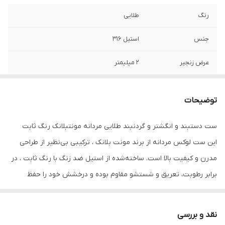
رنگ
طلایی
جنس
استیل 316
عرض زنجیر
۲ میلیمتر
طول زنجیر گردنبند
۶۰ سانتیمتر
توضیحات
برند
استیل ۳۱۶
ست دستبند و انگشتر و گردنبند طلایی مردانه مونتبلانک رنگ ثابت
سایر
قابل شستشو - استفاده روزمره
این ست لوکس مردانه از برند مونت بلانک ، ترکیبی بی‌نظیر از طراحی
سایز انگشتر
دارای سایز بندی
مدرن و کیفیت بالا است. ساخته‌شده از استیل ضد زنگ با رنگ ثابت ، در
برابر رطوبت، تعریق و شستشو مقاوم بوده و درخشش خود را حفظ
سایز دستبند
فری سایز
می‌کند.
نوع قفل
طوطی
نقد و بررسی
دستبند این ست فری سایز و با طرح ترند سیمی به‌راحتی روی انواع مچ