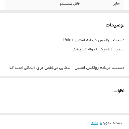
سایر
قابل شستشو
رنگ
طلایی
توضیحات
دوام
رنگ ثابت
دستبند رولکس مردانه استیل Rolex
قفل دستبند
کتابی
استایل کلاسیک با دوام همیشگی
جنس
استیل ۳۱۶
دستبند مردانه رولکس استیل ، انتخابی بی‌نقص برای آقایانی است که
به دنبال ترکیبی از طراحی کلاسیک ، کیفیت بالا و راحتی در استفاده
هستند. این مدل با بافت شیک و مستحکم ، جلوه‌ای قدرتمند و مردانه
نظرات
به استایل شما می‌بخشد , چه در موقعیت‌های رسمی ، چه در استایل
روزمره.
دسته‌بندی
:
✨ ویژگی‌های کلیدی:
مردانه