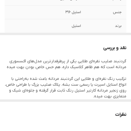
جنس
استیل 316
برند
استیل
طول زنجیر
۶۰ سانتی متر
نقد و بررسی
عرض زنجیر
۶ میلیمتر
گردنبند صلیب نقره‌ای طلایی یکی از پرطرفدارترین مدل‌های اکسسوری
مردانه‌ است که هم ظاهر کلاسیک داره، هم حس خاص بودن بهت میده
طول پلاک
۵ سانتیمتر
ترکیب رنگ نقره‌ای و طلایی این گردنبند مردانه باعث شده به‌راحتی با
سایر
زنجیر قابل کوتاه شدن
انواع استایل اسپرت یا رسمی ست بشه. پلاک صلیب بزرگ با طراحی خاص،
روی زنجیر مردانه کارتیر استیل رنگ ثابت قرار گرفته و جلوه‌ای شیک و
دوام
رنگ ثابت
متمایزی بهت میده.
ویژگی‌های این گردنبند:
زنجیر و پلاک استیل رنگ ثابت
نظرات
رنگ ترکیبی با جلوه براق
طراحی صلیب ساده و خاص