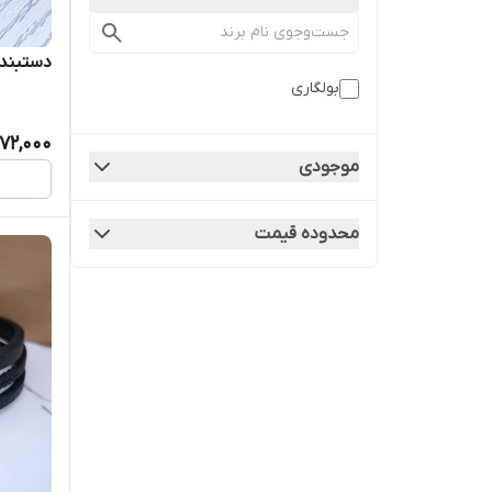
دستبند 
بولگاری
72,000
موجودی
محدوده قیمت