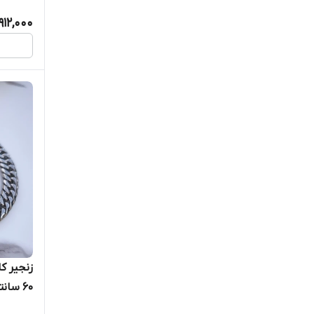
912,000
60 سانتی استیل براق