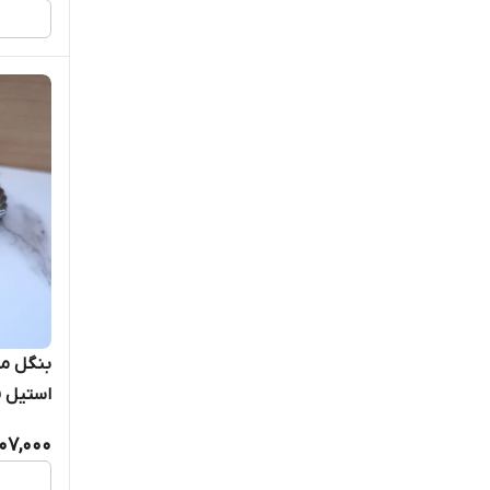
بنگل مر
استیل ف
07,000