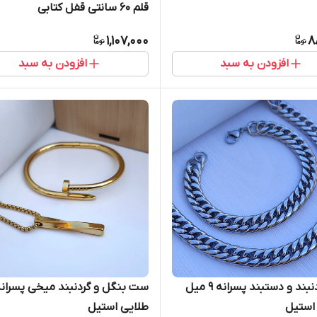
قلم 60 سانتی قفل کتابی
1,107,000
8
افزودن به سبد
افزودن به سبد
ست گردنبند و دستبند پسرانه ۹ میل
ست بنگل و گردنبند میخی پسران
 استیل
طلایی استیل