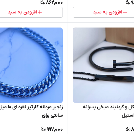
862,000
9
افزودن به سبد
افزودن به سبد
 و گردنبند میخی پسرانه
ستیل
سانتی براق
997,000
8