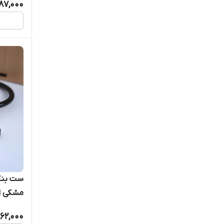
87,000
ست بنگل
مشکی ا
62,000