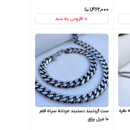
1,462,000
افزودن به سبد
 نقره
ست گردنبند دستبند مردانه سیاه قلم
۱۰ میل براق