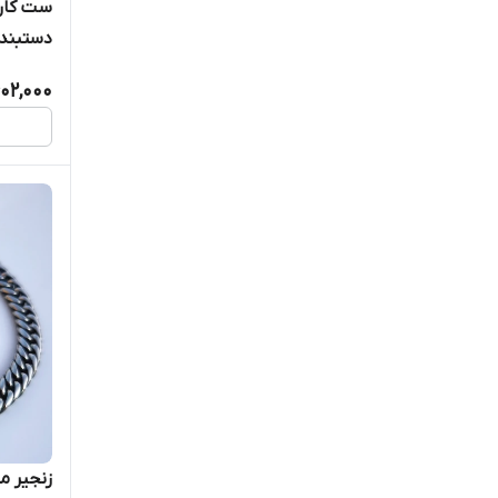
ست کارت
دستبند 
602,000