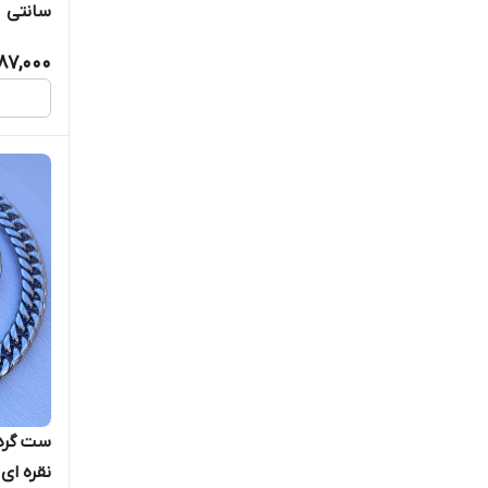
سانتی
87,000
نقره ای