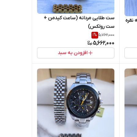
ست طلایی مردانه (ساعت کیدمن +
 نقره
ست رولکس)
1
%
5,762,000
5,662,000
افزودن به سبد