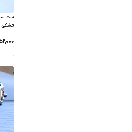
سیکو Vip
ست ساعت
مشکی 
کارن
کاسیو
52,000
کیدمن
ورساچه