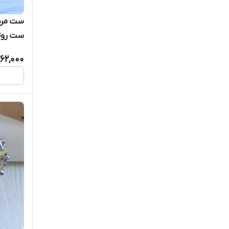
ست مردا
ست رو
62,000