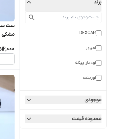
برند
ست ساعت
DEXCAR
مشکی ا
امپاور
512,000
اودمار پیگه
اورینت
دیزل
موجودی
رولکس
محدوده قیمت
رومانسون
سیتیزن