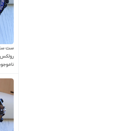
ست ساعت
رولکس
ناموجود