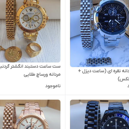
ست ساعت دستبند انگشتر گردنبن
نه نقره ای (ساعت دیزل +
مردانه ورساچ طلایی
لکس)
ناموجود