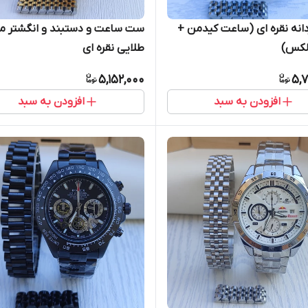
نه نقره ای (ساعت کیدمن +
ست ساعت و دستبند و انگشتر مر
لکس)
طلایی نقره ای
5,152,000
5,7
افزودن به سبد
افزودن به سبد