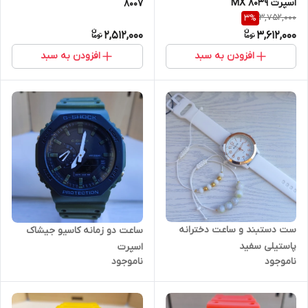
اسپرت MX 8039
8007
3,752,000
3
%
2,512,000
3,612,000
افزودن به سبد
افزودن به سبد
ست دستبند و ساعت دخترانه
ساعت دو زمانه کاسیو جیشاک
پاستیلی سفید
اسپرت
ناموجود
ناموجود