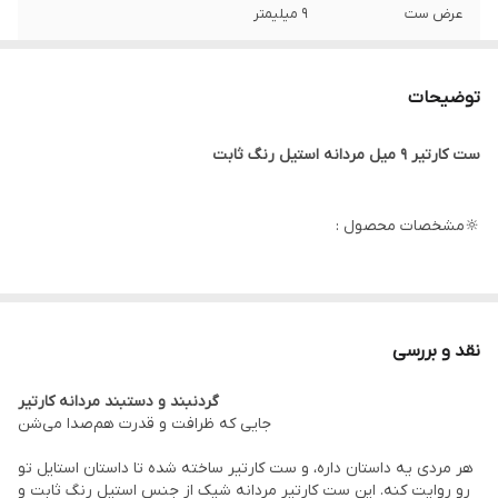
عرض ست
۹ میلیمتر
طول گردنبند
۶۰ سانتیمتر
توضیحات
برند
کارتیر
ست کارتیر ۹ میل مردانه استیل رنگ ثابت
سایر
قابل کوتاه شدن
نوع قفل
طوطی
🔆مشخصات محصول :
طول دستبند
۲۱ سانتیمتر
طول زنجیر : ۶۰ سانتی متر
دوام
رنگ ثابت
طول دستبند : ۲۱ سانتی متر
نقد و بررسی
عرض ست : ۹ میلیمتر
گردنبند و دستبند مردانه کارتیر
رنگ محصول : نقره ای
جایی که ظرافت و قدرت هم‌صدا می‌شن
نوع قفل : طوطی
هر مردی یه داستان داره، و ست کارتیر ساخته شده تا داستان استایل تو
جنس : استیل
رو روایت کنه. این ست کارتیر مردانه شیک از جنس استیل رنگ ثابت و