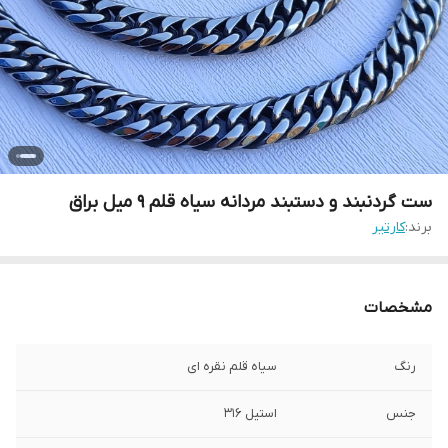
ست گردنبند و دستبند مردانه سیاه قلم ۹ میل براق
برند:
کارتیر
مشخصات
رنگ
سیاه قلم نقره ای
جنس
استیل 316