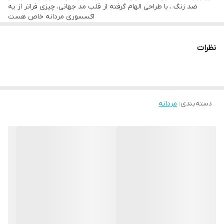
دوام : رنگ ثابت
ضد زنگ ، با طراحی الهام‌ گرفته از قلب مد جهانی، چیزی فراتر از یه
اکسسوری مردانه خاص هست
قابل کوتاه شدن
یه همراهِ که تو هر لحظه از زندگیت، از جلسات مهم تا لحظه‌های ناب
قابل شستشو
روزمره، کنارت می‌درخشه. کارتیر فقط یه ست زنجیر و دستبند مردانه
نظرات
نیست بلکه تعریف تو از خاص بودنه.
:
داستان این شاهکار
استیل رنگ ثابت:
درخششی که نه کمرنگ می‌شه، نه کهنه. ساخته شده
دسته‌بندی
:
مردانه
برای مردی که کیفیت رو می‌شناسه.
فیتِ بی‌نقص
: دستبند ۲۱ سانتی‌متری و زنجیر ۶۰ سانتی‌متری، هر دو قابل
تنظیم برای هماهنگی کامل با استایل و راحتی تو.
طراحی جاودانه کارتیر:
خطوط نرم و مینیمال که با هر لباسی، از تی‌شرت
کژوال تا کت‌وشلوار رسمی، مثل یه اثر هنری می‌مونه.
ساخته شده برای هر روز
: مقاوم و آماده برای همراهی تو در هر ماجرا، از
صبح‌های شلوغ تا شب‌های پرستاره.
وقتی این ست رو استفاده میکنی ، فقط یه اکسسوری مردانه خاص رچ