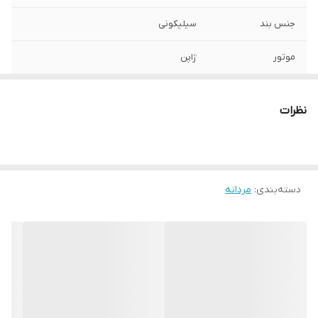
جنس بند
سیلیکونی
موتور
ژاپن
صفحه
گرد ۳۴ میلیمتر
نظرات
سایر
ضداب - دیجیتالی عقربه ای
شیشه
مقاوم برابر خش
دسته‌بندی
:
مردانه
قفل
سگکی دو سوزن