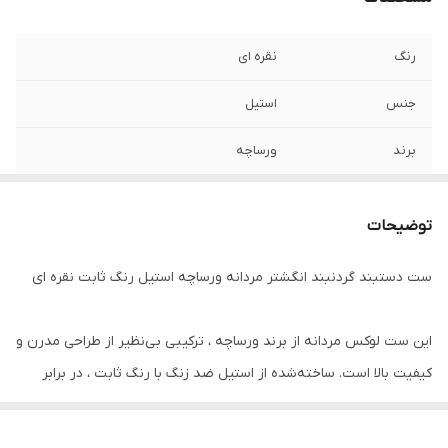
رنگ
نقره ای
جنس
استیل
برند
ورساچه
طول زنجیر گردنبند
۶۰ سانتی متر
توضیحات
نوع زنجیر گردنبند
ویتالی
ست دستبند گردنبند انگشتر مردانه ورساچه استیل رنگ ثابت نقره ای
طول دستبند
۲۱ سانتیمتر
سایز انگشتر
دارای سایز بندی
این ست لوکس مردانه از برند ورساچه ، ترکیبی بی‌نظیر از طراحی مدرن و
کیفیت بالا است. ساخته‌شده از استیل ضد زنگ با رنگ ثابت ، در برابر
سایر
دستبند قفل مگنتی کشویی
رطوبت، تعریق و شستشو مقاوم بوده و درخشش خود را حفظ می‌کند.
دوام
رنگ ثابت