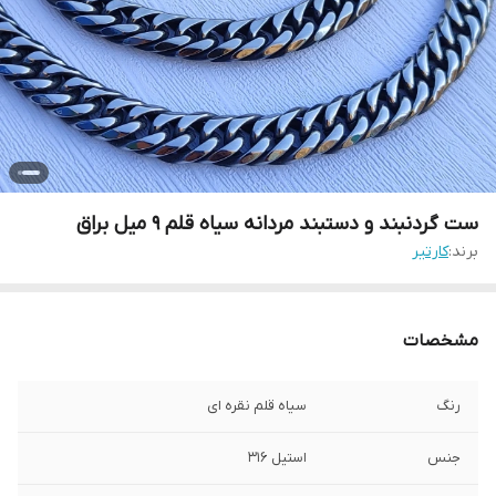
ست گردنبند و دستبند مردانه سیاه قلم ۹ میل براق
برند:
کارتیر
مشخصات
رنگ
سیاه قلم نقره ای
جنس
استیل 316