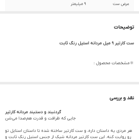
عرض ست
۹ میلیمتر
طول گردنبند
۶۰ سانتیمتر
توضیحات
برند
کارتیر
ست کارتیر ۹ میل مردانه استیل رنگ ثابت
سایر
قابل کوتاه شدن
نوع قفل
طوطی
🔆مشخصات محصول :
طول دستبند
۲۱ سانتیمتر
طول زنجیر : ۶۰ سانتی متر
دوام
رنگ ثابت
طول دستبند : ۲۱ سانتی متر
نقد و بررسی
عرض ست : ۹ میلیمتر
گردنبند و دستبند مردانه کارتیر
رنگ محصول : نقره ای
جایی که ظرافت و قدرت هم‌صدا می‌شن
نوع قفل : طوطی
هر مردی یه داستان داره، و ست کارتیر ساخته شده تا داستان استایل تو
جنس : استیل
رو روایت کنه. این ست کارتیر مردانه شیک از جنس استیل رنگ ثابت و