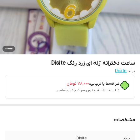
ساعت دخترانه ژله ای زرد رنگ Disite
برند:
Disite
هر قسط با ترب‌پی:
۷۸٬۰۰۰
تومان
۴ قسط ماهانه. بدون سود، چک و ضامن.
مشخصات
برند
Disite